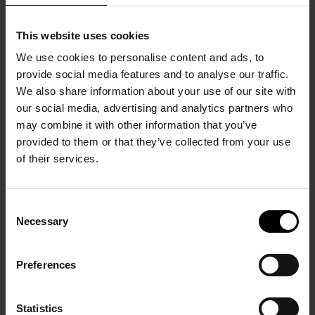
enfants où le jeu, les tendances et le confort
sont à l'honneur.
This website uses cookies
We use cookies to personalise content and ads, to
provide social media features and to analyse our traffic.
HOME
We also share information about your use of our site with
our social media, advertising and analytics partners who
À PROPOS DE NOUS
may combine it with other information that you’ve
provided to them or that they’ve collected from your use
NOS MARQUES
of their services.
/ FEMMES
/ HOMMES
CONTEMPORARY
Consent
Necessary
Selection
CHAUSSURES
/ ENFANTS
CONTEMPORARY
IJzerlaan 54/56
2060 Antwerp
ACCESSOIRES
CHAUSSURES
TOUS LES MARQUES
Belgium
NEWS
Preferences
TOUS LES MARQUES
ACCESSOIRES
E
info@fashionclub70.be
JOBS
TOUS LES MARQUES
T
+32 3 221 10 10
Statistics