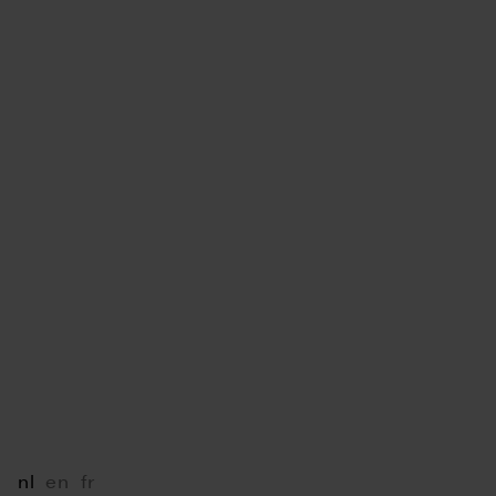
Onze merken
Jobs
Contact
LINKS
B2B Portal
LIU JO Portal
Mediabox
Press
VOLG ONS
Instagram
Facebook
LinkedIn
AFSPRAAK MAKEN
nl
en
fr