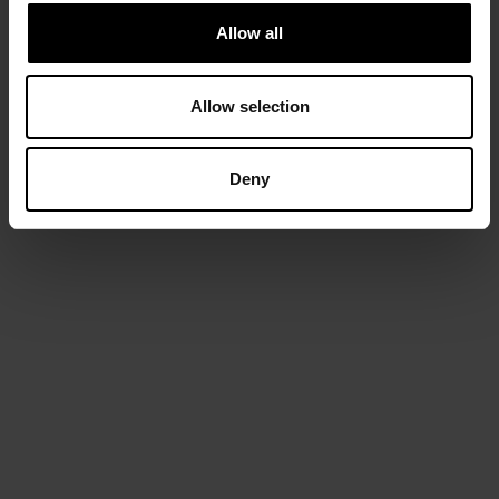
Allow all
Allow selection
IJzerlaan 54/56
2060 Antwerp
Belgium
Deny
E
info@fashionclub70.be
T
+32 3 221 10 10
MENU
Home
Over ons
Onze merken
Jobs
Contact
LINKS