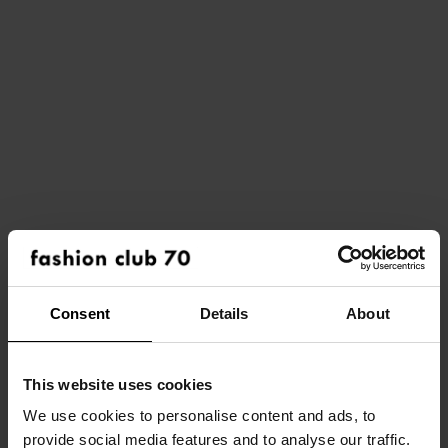
Vereiste
competenties
Commerciële drive en resultaatgerichtheid
Leergierigheid en eigenaarschap in eigen
ontwikkeling
Consent
Details
About
Sterke klantgerichtheid en relationele
vaardigheden
This website uses cookies
Communicatief vaardig (NL / FR / EN)
We use cookies to personalise content and ads, to
Proactieve en hands-on mentaliteit
provide social media features and to analyse our traffic.