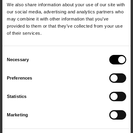
HOME
We also share information about your use of our site with
Teamplayer met positieve ingesteldheid
our social media, advertising and analytics partners who
Flexibel en bereid om zich aan te passen aan
OVER ONS
may combine it with other information that you’ve
commerciële noden
provided to them or that they’ve collected from your use
ONZE MERKEN
Digitale vaardigheden en bereidheid om nieuwe
of their services.
systemen aan te leren
/ DAMES
/ HEREN
CONTEMPORARY
Consent
Necessary
Selection
SCHOENEN
/ KIDS
CONTEMPORARY
ACCESSOIRES
SCHOENEN
ALL BRANDS
NEWS
Preferences
ALL BRANDS
ACCESSOIRES
JOBS
ALL BRANDS
Statistics
CONTACT
Marketing