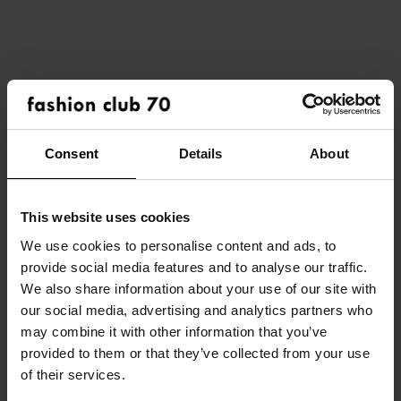
QUELLE EST, SELON VOUS,
LE CHANGEMENT LE PLUS
SIGNIFICATIF DANS
L'INDUSTRIE DE LA MODE
CES DERNIÈRES ANNÉES, ET
COMMENT FC70 Y A-T-IL
Consent
Details
About
RÉPONDU ?
Au-delà de la transformation numérique et de
This website uses cookies
la nécessité pour la mode de rester pertinente
We use cookies to personalise content and ads, to
provide social media features and to analyse our traffic.
à l'écran, nous avons également observé un
HOME
We also share information about your use of our site with
grand changement dans notre manière de
our social media, advertising and analytics partners who
À PROPOS DE NOUS
travailler — tout devient numérique, presque
may combine it with other information that you’ve
provided to them or that they’ve collected from your use
plus de papier. Chez FC70, nous avons
NOS MARQUES
of their services.
embrassé ce changement en apprenant en